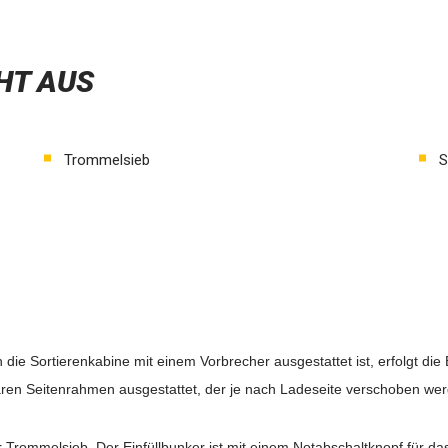
HT AUS
Trommelsieb
S
 die Sortierenkabine mit einem Vorbrecher ausgestattet ist, erfolgt di
baren Seitenrahmen ausgestattet, der je nach Ladeseite verschoben we
ur Trommelsieb. Der Einfüllbunker ist mit einem Notabschaltknopf für d