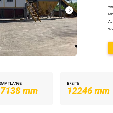
ve
Mi
Abf
Wi
ESAMTLÄNGE
BREITE
37138 mm
12246 mm