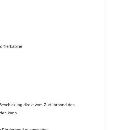
ortierkabine
e Beschickung direkt vom Zurführband des
rden kann.
as Förderband ausgestattet.