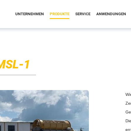
UNTERNEHMEN
PRODUKTE
SERVICE
ANWENDUNGEN
MSL-1
Wi
Ze
Ge
Di
er