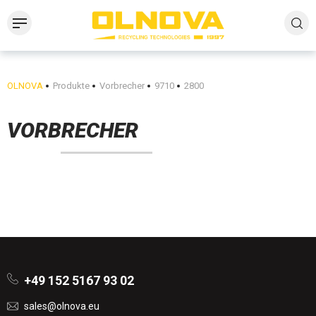
OLNOVA
Produkte
Vorbrecher
9710
2800
VORBRECHER
+49 152 5167 93 02
sales@olnova.eu